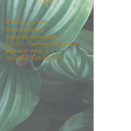
© 2026 by Iris Scheys
Privacyverklaring
Algemene voorwaarden
Fijn Zijn - Doelweg 6- Loenhout
BTW BE07 40694 671
IBAN BE27
1325 5236 9773