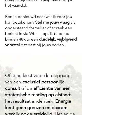
het vaandel.
Ben je benieuwd naar wat ik voor jou
kan betekenen?
Stel me jouw vraag
via
onderstaand formulier of spreek een
bericht in via Whatsapp. Ik bied jou
binnen 48 uur een
duidelijk, vrijblijvend
voorstel
dat past bij jouw noden.
Of je nu kiest voor de diepgang
van een
exclusief persoonlijk
consult
of de
efficiëntie van een
strategische reading op afstand
:
het resultaat is identiek.
Energie
kent geen grenzen en daarom
werk ik ook wereldwijd.
Het enige