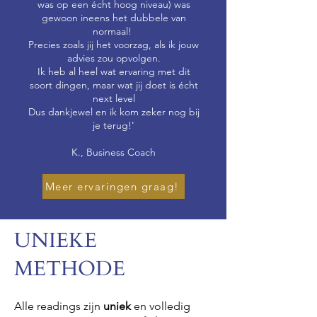
was op een écht hoog niveau) was
gewoon ineens het dubbele van
normaal!
Precies zoals jij het voorzag, als ik jouw
advies zou opvolgen.
Ik heb al heel wat ervaring met dit
soort dingen, maar wat jij doet is écht
next level
Dus dankjewel en ik kom zeker nog bij
je terug!'
K., Business Coach
Meer ervaringen graag!
UNIEKE
METHODE
Alle readings zijn
uniek
en volledig