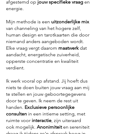
afgestemd op
jouw specifieke vraag
en
energie.
Mijn methode is een
uitzonderlijke mix
van channeling van het hogere zelf,
human design en tarotkaarten die door
niemand anders aangeboden wordt.
Elke vraag vergt daarom
maatwerk
dat
aandacht, energetische zuiverheid,
opperste concentratie en kwaliteit
verdient.
Ik werk vooral op afstand. Jij hoeft dus
niets te doen buiten jouw vraag aan mij
te stellen en jouw geboortegegevens
door te geven. Ik neem de rest uit
handen.
Exclusieve persoonlijke
consulten
in een intieme setting, met
ruimte voor
interactie
, zijn uiteraard
ook mogelijk.
Anonimiteit
en sereniteit
draag ik tijdens zo'n afspraak hoog in