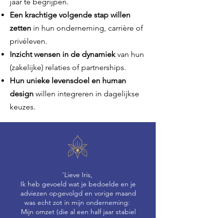
jaar te begrijpen.
Een krachtige volgende stap willen
zetten
in hun onderneming, carrière of
privéleven.
Inzicht wensen in de dynamiek
van hun
(zakelijke) relaties of partnerships.
Hun unieke levensdoel en human
design
willen integreren in dagelijkse
keuzes.
'Lieve Iris,
Ik heb gevoeld wat je bedoelde en je
adviezen opgevolgd en vorige maand
was echt zot in mijn onderneming:
Mijn omzet (die al een half jaar stabiel