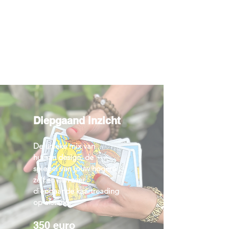
Diepgaand inzicht
De unieke mix van
human design, de
spiegel van jouw hogere
zelf en een zeer
diepgaande kaartreading
op afstand.
350 euro