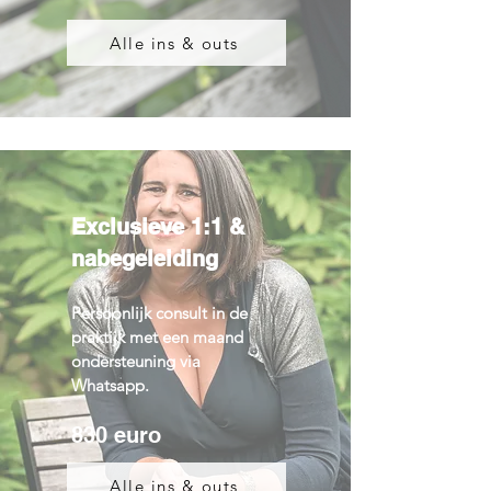
Alle ins & outs
Exclusieve 1:1 &
nabegeleiding
Persoonlijk consult in de
praktijk met een maand
ondersteuning via
Whatsapp.
830 euro
Alle ins & outs