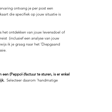
rvaring ontvang je per post een
aart die specifiek op jouw situatie is
s het ontdekken van jouw levensdoel of
eist (inclusief een analyse van jouw
ijs ik je graag naar het ‘Diepgaand
ssie.
een (Peppol-)factuur te sturen, is er enkel
ijk.
Selecteer daarom 'handmatige