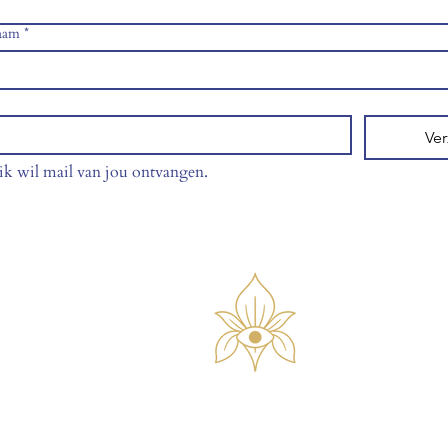
aam
*
Ve
 ik wil mail van jou ontvangen.