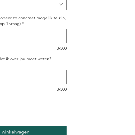
robeer zo concreet mogelijk te zijn,
 op 1 vraag)
*
0/500
 dat ik over jou moet weten?
0/500
n winkelwagen