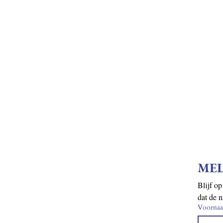
MEL
Blijf op
dat de n
Voorna