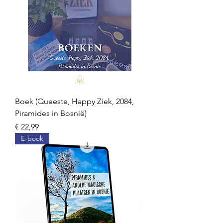
Boek (Queeste, Happy Ziek, 2084,
Piramides in Bosnië)
Prijs
€ 22,99
E-book