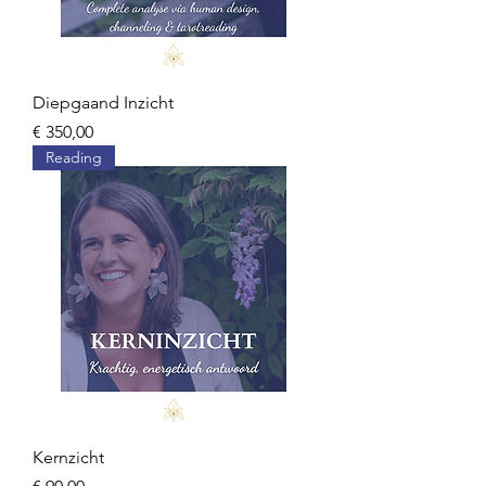
Diepgaand Inzicht
Prijs
€ 350,00
Reading
Kernzicht
Prijs