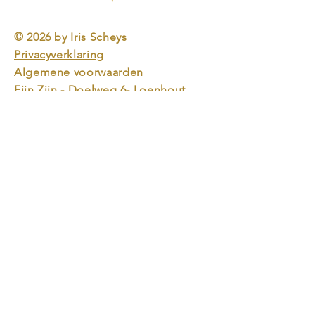
© 2026 by Iris Scheys
Privacyverklaring
Algemene voorwaarden
Fijn Zijn - Doelweg 6- Loenhout
BTW BE07 40694 671
IBAN BE27
1325 5236 9773