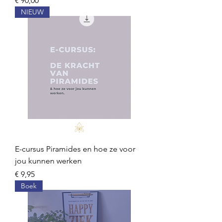
€ 90,00
NIEUW
E-cursus Piramides en hoe ze voor
jou kunnen werken
Prijs
€ 9,95
Boek