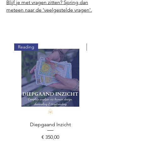
Blijf je met vragen zitten? Spring dan
meteen naar de 'veelgestelde vragen'.
Reading
Reading
Diepgaand Inzicht
Prijs
€ 350,00